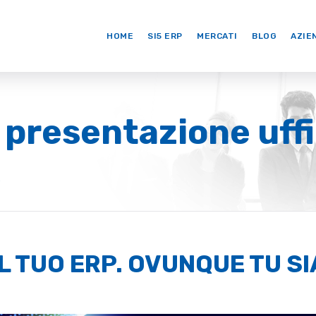
HOME
SI5 ERP
MERCATI
BLOG
AZIE
 presentazione uffi
e
IL TUO ERP. OVUNQUE TU SI