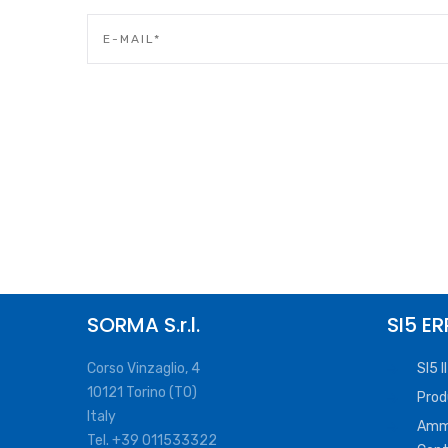
SORMA S.r.l.
SI5 ER
Corso Vinzaglio, 4
SI5 
10121 Torino (TO)
Prod
Italy
Ammi
Tel. +39 011533322