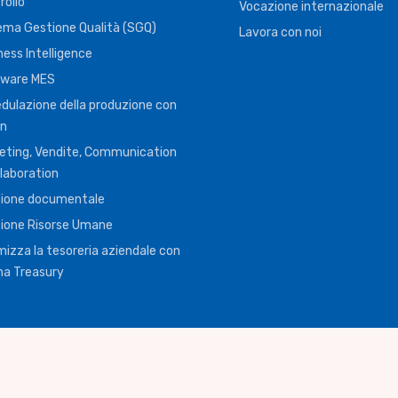
rollo
Vocazione internazionale
ema Gestione Qualità (SGQ)
Lavora con noi
ness Intelligence
ware MES
dulazione della produzione con
an
eting, Vendite, Communication
llaboration
ione documentale
ione Risorse Umane
mizza la tesoreria aziendale con
a Treasury