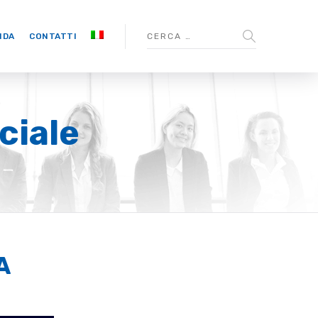
NDA
CONTATTI
ciale
A