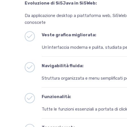
Evoluzion
e di Si5Java in Si5Web:
Da applicazione desktop a piattaforma web, Si5Web se
conoscete
Veste grafica migliorata:
Un’interfaccia moderna e pulita, studiata pe
Navigabilità fluida:
Struttura organizzata e menu semplificati p
Funzionalità:
Tutte le funzioni essenziali a portata di clic