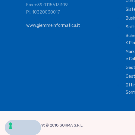
Cont
Fax +39 0115613309
Sist
P.I. 10320030017
Busi
www.giemmeinformatica.it
Soft
Sche
K Pl
Mark
e Co
Gest
Gest
Otti
Sorm
Copyright © 2018 SORMA S.R.L.